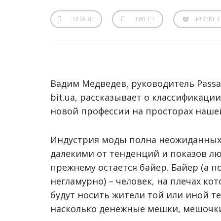
SHARE
TWEET
POCKET
Вадим Медведев, руководитель Pass
bit.ua, рассказывает о классификаци
новой профессии на просторах наше
Индустрия моды полна неожиданных
далекими от тенденций и показов лю
прежнему остается байер. Байер (а п
негламурно) – человек, на плечах ко
будут носить жители той или иной т
насколько денежные мешки, мешочки 