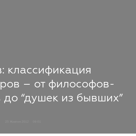
: классификация
ров – от философов-
 до “душек из бывших”
25 Жовтня 2012
09:01