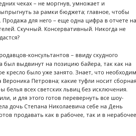
редних чеках – не моргнув, умножает и
 выпрыгнуть за рамки бюджета; главное, чтобы
 Продажа для него – еще одна цифра в отчете н
елей. Скучный. Консервативный. Никогда не
дастся?
одавцов-консультантов – ввиду скудного
 был выдвинут на позицию байера, так как на
ое кресло было уже занято. Знает, что необходи
а Вероника Петровна; какие туфли носит сборна
ы белья всех светских львиц без исключения.
или, и для этого готов перевернуть все шоу-
ела дочь Степана Николаевича себе на День
отов продавать как в рабочее, так и в нерабоче