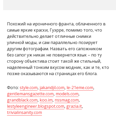
Похожий на ироничного франта, облаченного в
самые яркие краски, Гуэрре, помимо того, что
действительно делает отличные снимки
уличной моды, и сам параллельно позирует
другим фотографам. Назвать его сапожником
без сапог уж никак не повернется язык – по ту
сторону объектива стоит такой же стильный,
наделенный тонким вкусом модник, как и те, кто
позже оказываются на страницах его блога.
Фото:
style.com
,
jakandjil.com
,
le-21eme.com
,
gentlemansgazette.com
,
models.com
,
grandblack.com
,
koo.im
,
nssmag.com
,
lestyleengineer.blogspot.com
,
grazia.it
,
trivialinsanity.com