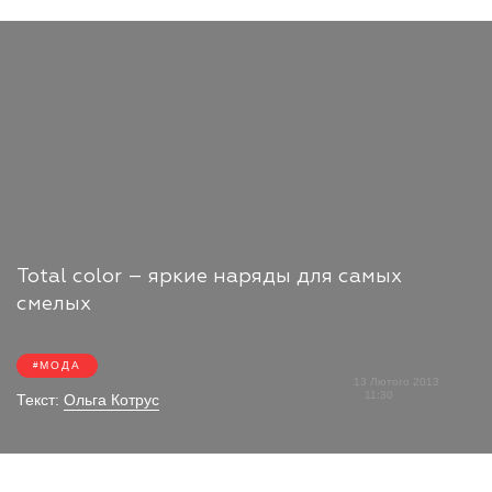
Total color – яркие наряды для самых
смелых
МОДА
13 Лютого 2013
11:30
Текст:
Ольга Котрус