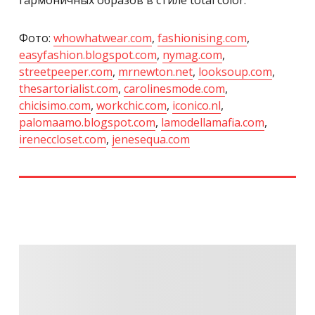
Фото:
whowhatwear.com
,
fashionising.com
,
easyfashion.blogspot.com
,
nymag.com
,
streetpeeper.com
,
mrnewton.net
,
looksoup.com
,
thesartorialist.com
,
carolinesmode.com
,
chicisimo.com
,
workchic.com
,
iconico.nl
,
palomaamo.blogspot.com
,
lamodellamafia.com
,
ireneccloset.com
,
jenesequa.com