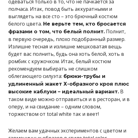
одеваться только в то, что не пачкается за
полчаса. Итак, повод быть аккуратными и
выглядеть на все сто – это брючный костюм
белого цвета.
Не верьте тем, кто бросается
Полнит,
фразами о том, что белый полнит.
в первую очередь, плохо подобранный размер.
Излишне тесная и излишне мешковатая вещь
будет вас полнить, будь она хоть белой, хоть в
ромбик с кружочком. Итак, белый костюм
рекомендуем выбирать не слишком
облегающего силуэта:
брюки-трубы и
удлиненный жакет Х-образного кроя плюс
В
высокие каблуки – идеальный вариант.
таком виде можно отправиться и в ресторан, и в
оперу, и на свидание – одним словом,
торжеством от total white так и веет!
Желаем вам удачных экспериментов с цветом и
гармоничных образов в стиле total color.