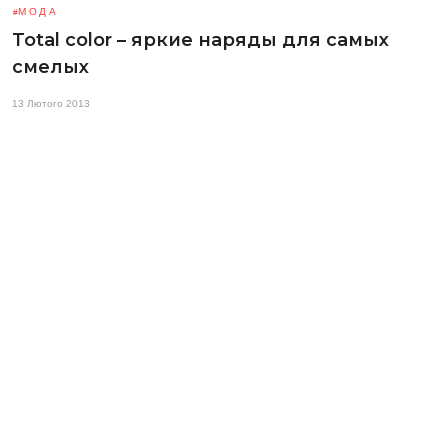
МОДА
Total color – яркие наряды для самых
смелых
13 Лютого 2013