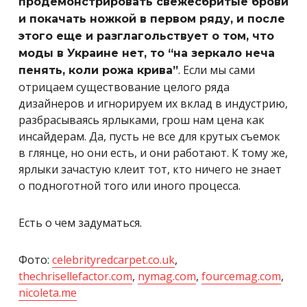
продемонстрировать свежесбритые брови
и покачать ножкой в первом ряду, и после
этого еще и разглагольствует о том, что
моды в Украине нет, то “на зеркало неча
. Если мы сами
пенять, коли рожа крива”
отрицаем существование целого ряда
дизайнеров и игнорируем их вклад в индустрию,
разбрасываясь ярлыками, грош нам цена как
инсайдерам. Да, пусть не все для крутых съемок
в глянце, но они есть, и они работают. К тому же,
ярлыки зачастую клеит тот, кто ничего не знает
о подноготной того или иного процесса.
Есть о чем задуматься.
Фото:
celebrityredcarpet.co.uk
,
thechrisellefactor.com
,
nymag.com
,
fourcemag.com
,
nicoleta.me