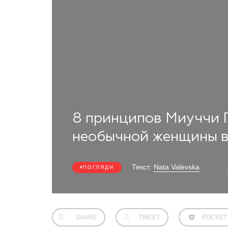
8 принципов Миуччи П
необычной женщины в
Текст:
Nata Valevska
ПОГЛЯДИ
SHARE
TWEET
POCKET