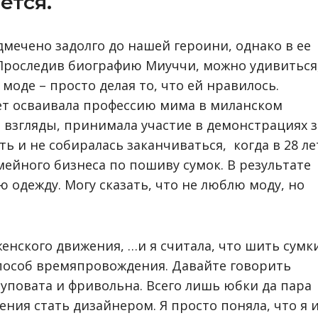
ется.
дмечено задолго до нашей героини, однако в ее
 Проследив биографию Миуччи, можно удивиться
оде – просто делая то, что ей нравилось.
лет осваивала профессию мима в миланском
 взгляды, принимала участие в демонстрациях з
ь и не собиралась заканчиваться, когда в 28 ле
мейного бизнеса по пошиву сумок. В результате
ю одежду. Могу сказать, что не люблю моду, но
енского движения, …и я считала, что шить сумк
способ времяпровождения. Давайте говорить
луповата и фривольна. Всего лишь юбки да пара
ния стать дизайнером. Я просто поняла, что я 