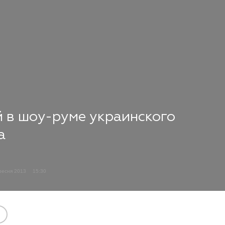
 в шоу-руме украинского
a
ресня 2013
15:30