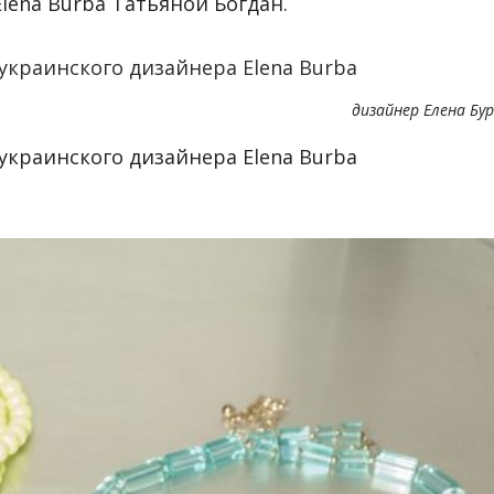
lena Burba Татьяной Богдан.
дизайнер Елена Бу