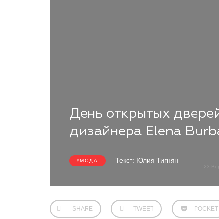
День открытых дверей
дизайнера Elena Burb
Текст:
Юлия Тигнян
МОДА
23 Ве
SHARE
TWEET
POCKET