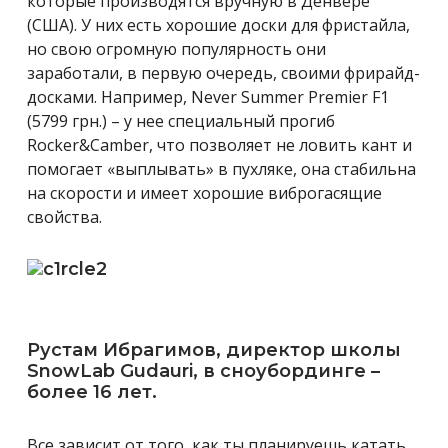
которые производятся вручную в Денвере
(США). У них есть хорошие доски для фристайла,
но свою огромную популярность они
заработали, в первую очередь, своими фрирайд-
досками. Например, Never Summer Premier F1
(5799 грн.) – у нее специальный прогиб
Rocker&Camber, что позволяет не ловить кант и
помогает «выплывать» в пухляке, она стабильна
на скорости и имеет хорошие виброгасящие
свойства.
Рустам Ибрагимов, директор школы
SnowLab Gudauri, в сноубординге –
более 16 лет.
Все зависит от того, как ты планируешь катать.