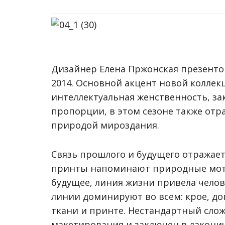
Дизайнер Елена Пржонская презентов
2014. Основной акцент новой коллек
интеллектуальная женственность, з
пропорции, в этом сезоне также от
природой мироздания.
Связь прошлого и будущего отражает
принты напоминают природные моти
будущее, линия жизни привела чело
линии доминируют во всем: крое, до
ткани и принте. Нестандартный сл
макетирования и заключен в лакон