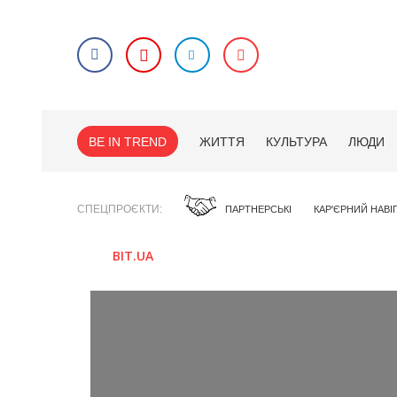
BE IN TREND
ЖИТТЯ
КУЛЬТУРА
ЛЮДИ
СПЕЦПРОЄКТИ
ПАРТНЕРСЬКІ
КАР'ЄРНИЙ НАВІ
BIT.UA