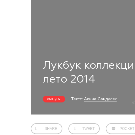
Лукбук коллекц
лето 2014
Текст:
Алина Сандуляк
МОДА
0
SHARE
TWEET
POCKET