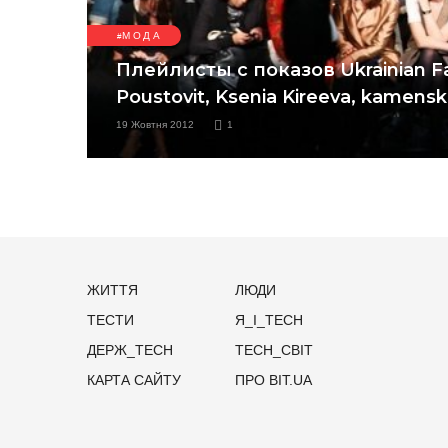
МОДА
Плейлисты с показов Ukrainian F
Poustovit, Ksenia Kireeva, kamens
19 Жовтня 2012
1
ЖИТТЯ
ЛЮДИ
ТЕСТИ
Я_І_TECH
ДЕРЖ_TECH
TECH_СВІТ
КАРТА САЙТУ
ПРО BIT.UA