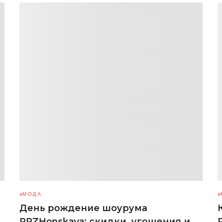
МОДА
День рождение шоурума
PRZHonskaya: скидки, угощения и