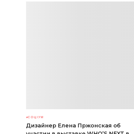
СОЦІУМ
Дизайнер Елена Пржонская об
участии в выставке WHO’S NEXT в