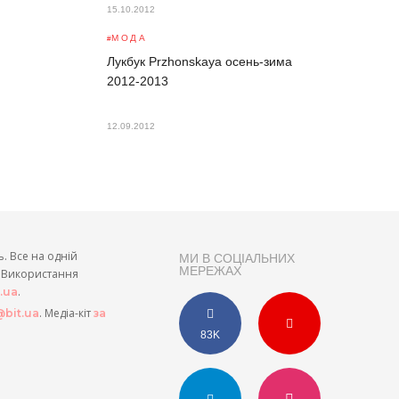
15.10.2012
МОДА
Лукбук Przhonskaya осень-зима
2012-2013
12.09.2012
ь. Все на одній
МИ В СОЦІАЛЬНИХ
МЕРЕЖАХ
и. Використання
.
t.ua
. Медіа-кіт
bit.ua
за
83K