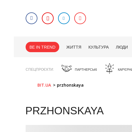
BE IN TREND
ЖИТТЯ
КУЛЬТУРА
ЛЮДИ
СПЕЦПРОЄКТИ
ПАРТНЕРСЬКІ
КАР'ЄРН
BIT.UA
przhonskaya
PRZHONSKAYA