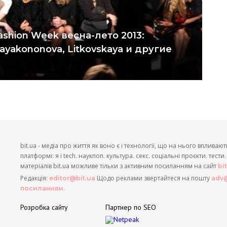
ashion Week весна-лето 2013:
kayakononova, Litkovskaya и другие
bit.ua - медіа про життя як воно є і технології, що на нього впливают
платформі: я і tech. наукпоп. культура. секс. соціальні проєкти. тест
матеріалів bit.ua можливе тільки з активним посиланням на сайт
bi
Редакція:
Щодо реклами звертайтеся на пошту
editor@bit.ua
adv@
посиланням.
Розробка сайту
Партнер по SEO