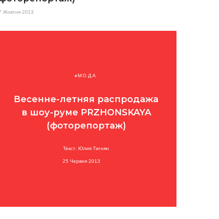
7 Жовтня 2013
МОДА
Весенне-летняя распродажа
в шоу-руме PRZHONSKAYA
(фоторепортаж)
Текст: Юлия Тигнян
25 Червня 2013