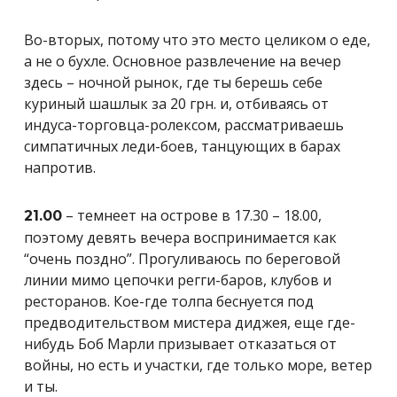
Во-вторых, потому что это место целиком о еде,
а не о бухле. Основное развлечение на вечер
здесь – ночной рынок, где ты берешь себе
куриный шашлык за 20 грн. и, отбиваясь от
индуса-торговца-ролексом, рассматриваешь
симпатичных леди-боев, танцующих в барах
напротив.
– темнеет на острове в 17.30 – 18.00,
21.00
поэтому девять вечера воспринимается как
“очень поздно”. Прогуливаюсь по береговой
линии мимо цепочки регги-баров, клубов и
ресторанов. Кое-где толпа беснуется под
предводительством мистера диджея, еще где-
нибудь Боб Марли призывает отказаться от
войны, но есть и участки, где только море, ветер
и ты.