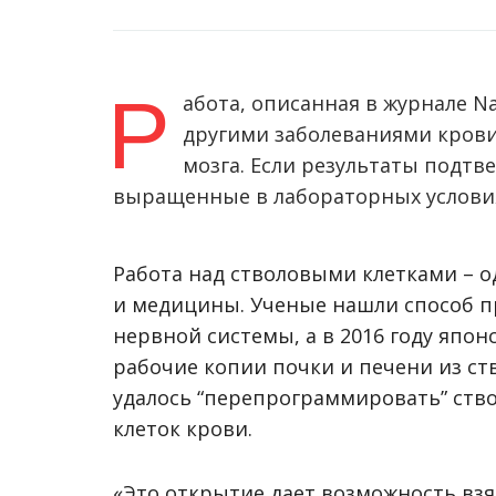
Р
абота, описанная в журнале N
другими заболеваниями крови
мозга. Если результаты подтв
выращенные в лабораторных условия
Работа над стволовыми клетками – 
и медицины. Ученые нашли способ п
нервной системы, а в 2016 году япо
рабочие копии почки и печени из ств
удалось “перепрограммировать” ство
клеток крови.
«Это открытие дает возможность взя