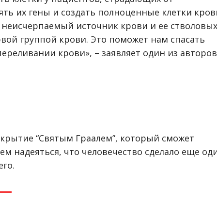
ять их гены и создать полноценные клетки кров
ь неисчерпаемый источник крови и ее стволовы
рвой группой крови. Это поможет нам спасать
переливании крови», – заявляет один из авторов
яные клетки из индуцированных человеком плюр
стволо
ткрытие “Святым Граалем”, который сможет
ем надеяться, что человечество сделало еще од
го.