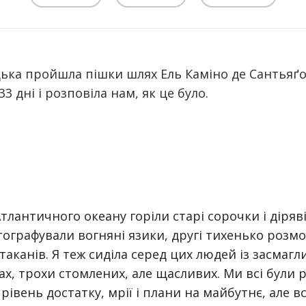
цька пройшла пішки шлях Ель Каміно де Сантьяґ
33 дні і розповіла нам, як це було.
Атлантичного океану горіли старі сорочки і діря
тографували вогняні язики, другі тихенько розмо
таканів. Я теж сиділа серед цих людей із засмаг
х, трохи стомлених, але щасливих. Ми всі були рі
 рівень достатку, мрії і плани на майбутнє, але в