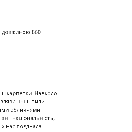
о довжиною 860
ві шкарпетки. Навколо
вляли, інші пили
лими обличчями,
зні: національність,
сіх нас поєднала