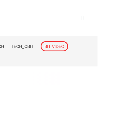
CH
TECH_СВІТ
BIT VIDEO