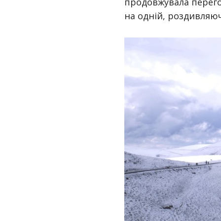
продовжувала перегор
на одній, роздивляюч