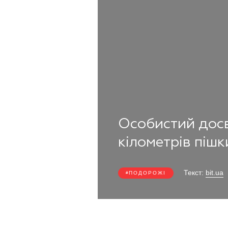
Особистий досв
кілометрів пішк
Текст:
bit.ua
ПОДОРОЖІ