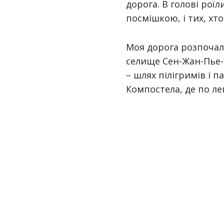
дорога. В голові рої
посмішкою, і тих, хто
Моя дорога розпочала
селище Сен-Жан-Пье-д
– шлях пілігримів і п
Компостела, де по ле