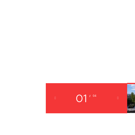
01
04
/