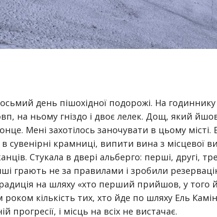
Восьмий день пішохідної подорожі. На годиннику
вп, на ньому гніздо і двоє лелек. Дощ, який йшо
онце. Мені захотілось заночувати в цьому місті. 
в сувенірні крамниці, випити вина з місцевої в
анців. Стукала в двері альберго: перші, другі, тре
нші грають не за правилами і зробили резервацію
радиція на шляху «хто перший прийшов, у того й
роком кількість тих, хто йде по шляху Ель Камін
й прогресії, і місць на всіх не вистачає.