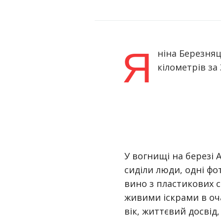
Я
ніна Березня
кілометрів за 
У вогнищі на березі 
сиділи люди, одні фо
вино з пластикових с
живими іскрами в оча
вік, життєвий досвід,