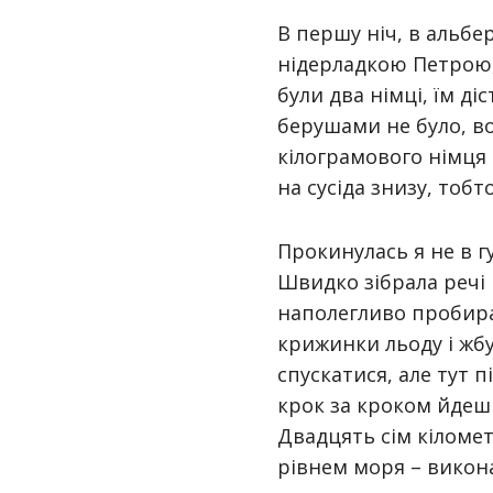
В першу ніч, в альбе
нідерладкою Петрою,
були два німці, їм ді
берушами не було, в
кілограмового німця 
на сусіда знизу, тобт
Прокинулась я не в г
Швидко зібрала речі 
наполегливо пробирало
крижинки льоду і жб
спускатися, але тут п
крок за кроком йдеш 
Двадцять сім кіломет
рівнем моря – викона