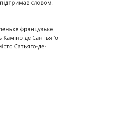
о підтримав словом,
аленьке французьке
ь Каміно де Сантьяґо
місто Сатьяго-де-