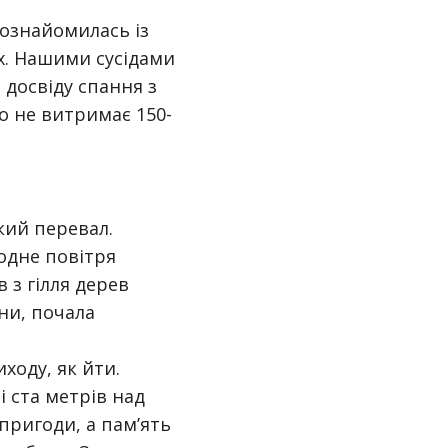
познайомилась із
х. Нашими сусідами
, досвіду спання з
о не витримає 150-
кий перевал.
одне повітря
 з гілля дерев
ни, почала
ходу, як йти.
і ста метрів над
пригоди, а пам’ять