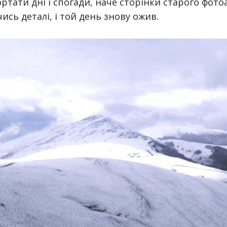
тати дні і спогади, наче сторінки старого фот
ись деталі, і той день знову ожив.