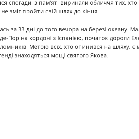
лися спогади, з пам’яті виринали обличчя тих, хт
 не зміг пройти свій шлях до кінця.
сь за 33 дні до того вечора на березі океану. М
е-Пор на кордоні з Іспанією, початок дороги Ел
аломників. Метою всіх, хто опинився на шляху, є 
генді знаходяться мощі святого Якова.