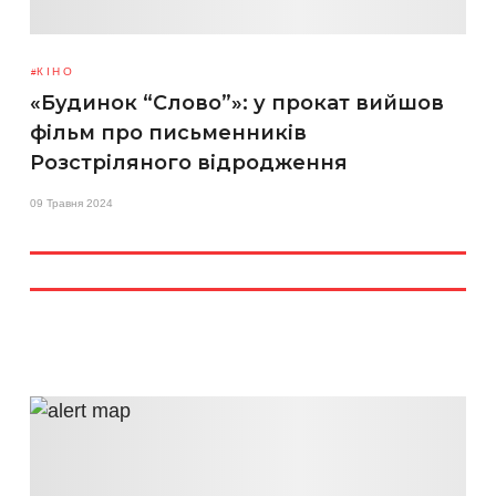
КІНО
«Будинок “Слово”»: у прокат вийшов
фільм про письменників
Розстріляного відродження
09 Травня 2024