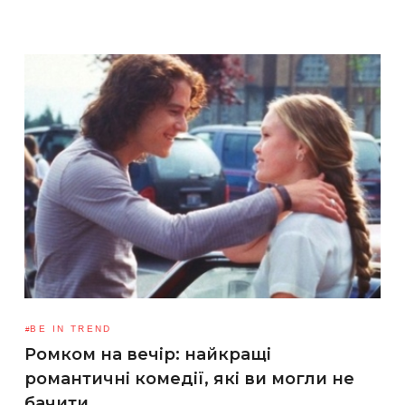
BE IN TREND
Ромком на вечір: найкращі
романтичні комедії, які ви могли не
бачити