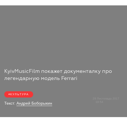
KyivMusicFilm покажет документалку про
легендарную модель Ferrari
КУЛЬТУРА
29 Листопада 2017
18:54
Текст:
Андрей Боборыкин