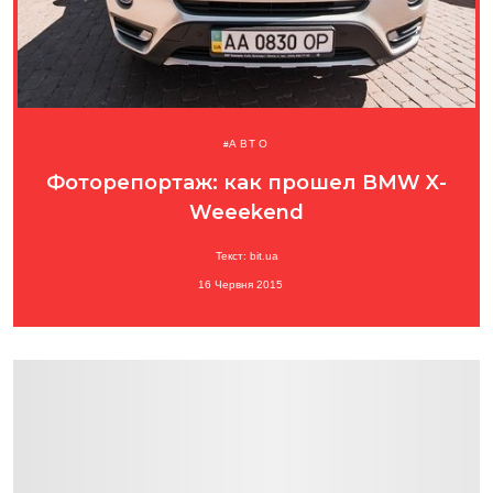
АВТО
Фоторепортаж: как прошел BMW X-
Weeekend
Текст: bit.ua
16 Червня 2015