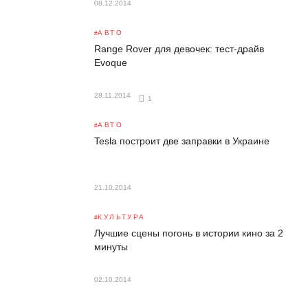
08.12.2014
АВТО
Range Rover для девочек: тест-драйв
Evoque
28.11.2014
1
АВТО
Tesla построит две заправки в Украине
21.10.2014
КУЛЬТУРА
Лучшие сцены погонь в истории кино за 2
минуты
02.10.2014