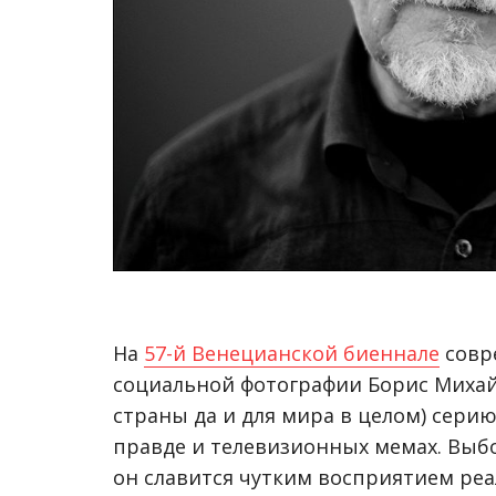
На
57-й Венецианской биеннале
совр
социальной фотографии Борис Михай
страны да и для мира в целом) сери
правде и телевизионных мемах. Выбо
он славится чутким восприятием ре