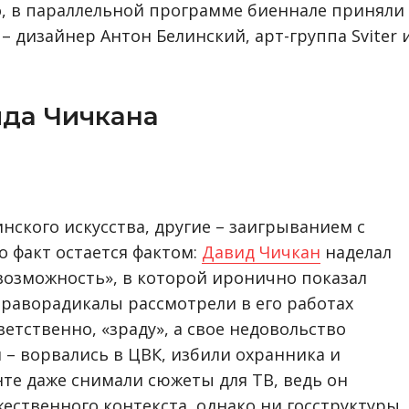
го, в параллельной программе биеннале приняли
 дизайнер Антон Белинский, арт-группа Sviter 
ида Чичкана
нского искусства, другие – заигрыванием с
 факт остается фактом:
Давид Чичкан
наделал
возможность», в которой иронично показал
раворадикалы рассмотрели в его работах
ветственно, «зраду», а свое недовольство
 ворвались в ЦВК, избили охранника и
те даже снимали сюжеты для ТВ, ведь он
ественного контекста, однако ни госструктуры,