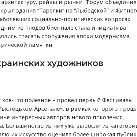
, архитектуру, рейвы и рынки. Форум объединил
ткрыл здания “Тарелки” на “Лыбедской” и Житнег
наболевших социально-политических вопросах
 одним из плодов биеннале стала инициатива
взялись спасать сооружения эпохи модернизма,
рической памятки.
краинских художников
у кое-что полезное – провел первый Фестиваль
Мыстецьком Арсенале», в рамках которого прош
ине интересных авторов нового поколения,
а. Большинство из них уже выросли из категори
алю их искусство оценила более широкая публик