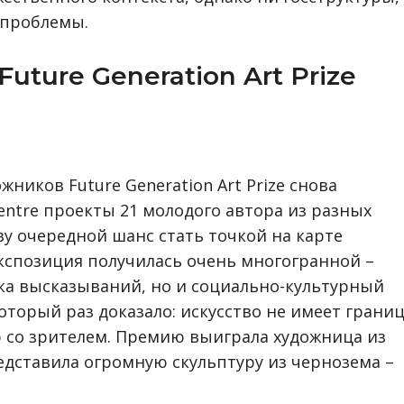
 проблемы.
uture Generation Art Prize
ников Future Generation Art Prize снова
ntre проекты 21 молодого автора из разных
ву очередной шанс стать точкой на карте
кспозиция получилась очень многогранной –
ка высказываний, но и социально-культурный
который раз доказало: искусство не имеет грани
р со зрителем. Премию выиграла художница из
дставила огромную скульптуру из чернозема –