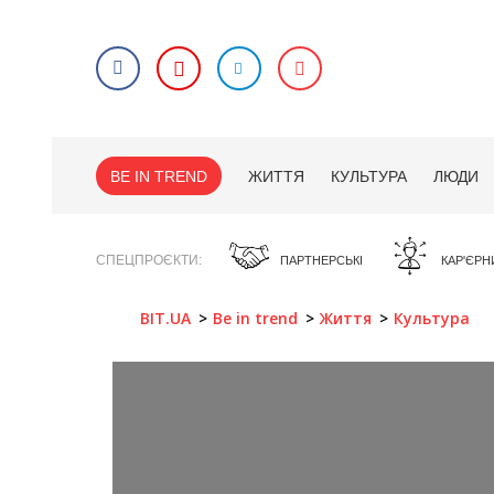
BE IN TREND
ЖИТТЯ
КУЛЬТУРА
ЛЮДИ
СПЕЦПРОЄКТИ
ПАРТНЕРСЬКІ
КАР'ЄРН
BIT.UA
Be in trend
Життя
Культура