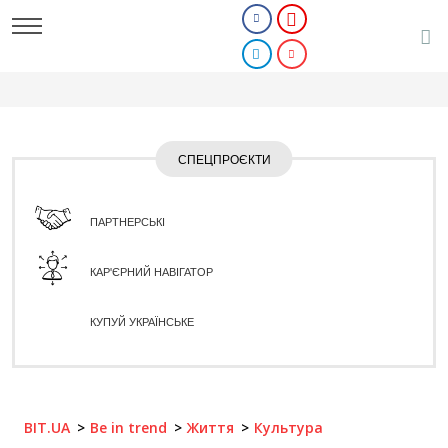
СПЕЦПРОЄКТИ
ПАРТНЕРСЬКІ
КАР'ЄРНИЙ НАВІГАТОР
КУПУЙ УКРАЇНСЬКЕ
BIT.UA
Be in trend
Життя
Культура