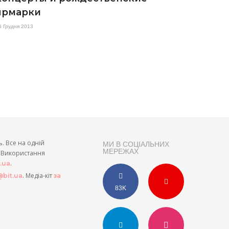
ярмарки
6 Грудня 2013
ь. Все на одній
МИ В СОЦІАЛЬНИХ
МЕРЕЖАХ
и. Використання
.
t.ua
. Медіа-кіт
bit.ua
за
83K