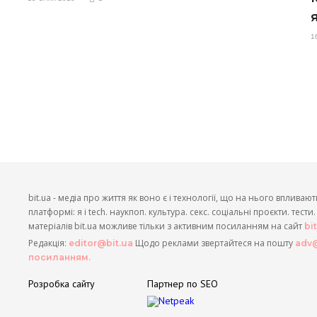
1
bit.ua - медіа про життя як воно є і технології, що на нього впливают
платформі: я і tech. наукпоп. культура. секс. соціальні проєкти. тест
матеріалів bit.ua можливе тільки з активним посиланням на сайт
bi
Редакція:
Щодо реклами звертайтеся на пошту
editor@bit.ua
adv@
посиланням.
Розробка сайту
Партнер по SEO