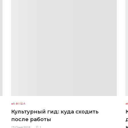
АФІША
Культурный гид: куда сходить
после работы
15 Січня 2018
1