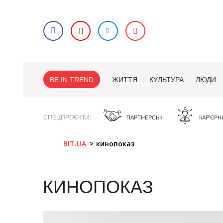
BE IN TREND
ЖИТТЯ
КУЛЬТУРА
ЛЮДИ
СПЕЦПРОЄКТИ
ПАРТНЕРСЬКІ
КАР'ЄРН
BIT.UA
кинопоказ
КИНОПОКАЗ