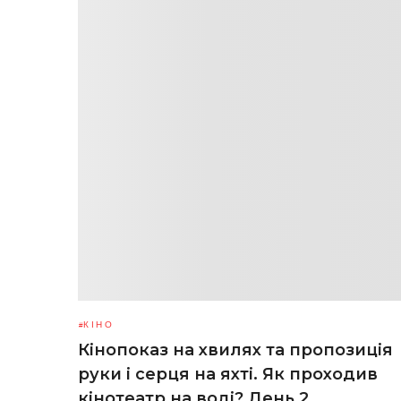
КІНО
Кінопоказ на хвилях та пропозиція
руки і серця на яхті. Як проходив
кінотеатр на воді? День 2.