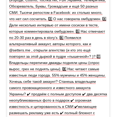
Обозреватель, Буквы, Громадське и ещё 50 разных
СМИ. Тысячи репостом в Facebook: их столько много,
что нет сил сосчитать. 3️⃣ О нас говорила омбудсмен. 4️⃣
Дали несколько интервью от имени сосиски в тесте,
которые комментировала омбудсмен. 5️⃣ Нас отмечают
по 20-30 раз в день в story’s. 6️⃣ Появился
альтернативный аккаунт, авторы которого, как и
@setters.me , открыли агентство (и кто это ещё
повторял за этой дыркой в пудре «пышечной»? )? 7️⃣
Владельцы перепички дважды подняли цены (спрос
вырос, грех не поднять цены). 8️⃣ Нас читают самые
известные люди города. 55% мужчины и 45% женщины.
Хочешь себе такой аккаунт? Станешь владельцем
самого провокационного и известного аккаунта
Украины? ✔️ продаём с полным доступом ✔️ два десятка
неопубликованных фото в подарок ✔️ огромная
известность и цитированность в СМИ ✔️желающие
размешать рекламу уже есть ✔️ полный блокнот с