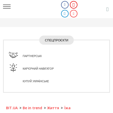
СПЕЦПРОЄКТИ
ПАРТНЕРСЬКІ
КАР'ЄРНИЙ НАВІГАТОР
КУПУЙ УКРАЇНСЬКЕ
BIT.UA
Be in trend
Життя
Їжа