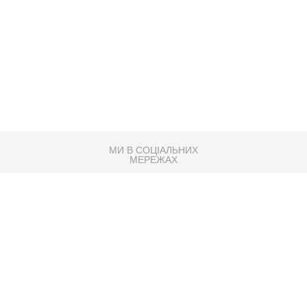
МИ В СОЦІАЛЬНИХ
МЕРЕЖАХ
83K
Розробка сайту
Партнер по SEO