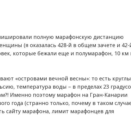
инишировали полную марафонскую дистанцию
женщины (я оказалась 428-й в общем зачете и 42-
овек, которые бежали еще и полумарафон, 10 км 
ывают «островами вечной весны»: то есть кругл
льсию, температура воды – в пределах 23 градусо
ам?! Именно поэтому марафон на Гран-Канарии
го года (странно только, почему в таком случа
ить сайту марафона, лимит марафонцев для