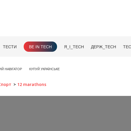
ТЕСТИ
BE IN TECH
Я_І_TECH
ДЕРЖ_TECH
TEC
ИЙ НАВІГАТОР
КУПУЙ УКРАЇНСЬКЕ
Спорт
12 marathons