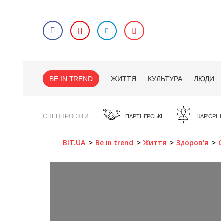
BE IN TREND
ЖИТТЯ
КУЛЬТУРА
ЛЮДИ
СПЕЦПРОЄКТИ
ПАРТНЕРСЬКІ
КАР'ЄРН
BIT.UA
Be in trend
Життя
Здоров'я