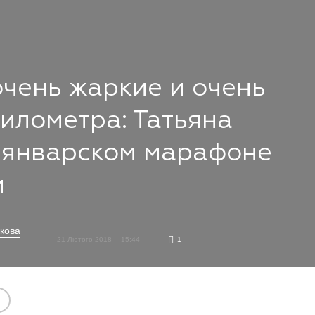
очень жаркие и очень
илометра: Татьяна
 январском марафоне
и
кова
21 Лютого 2018
15:44
1