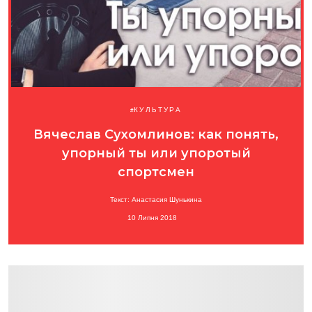
КУЛЬТУРА
Вячеслав Сухомлинов: как понять,
упорный ты или упоротый
спортсмен
Текст: Анастасия Шунькина
10 Липня 2018