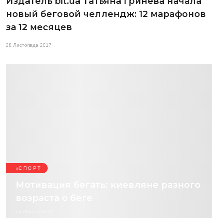
Издатель bit.ua Татьяна Гринёва начала
новый беговой челлендж: 12 марафонов
за 12 месяцев
28 Листопада 2017
СПОРТ
Мотивация бегать: киевляне разного
возраста о беге
24 Жовтня 2013