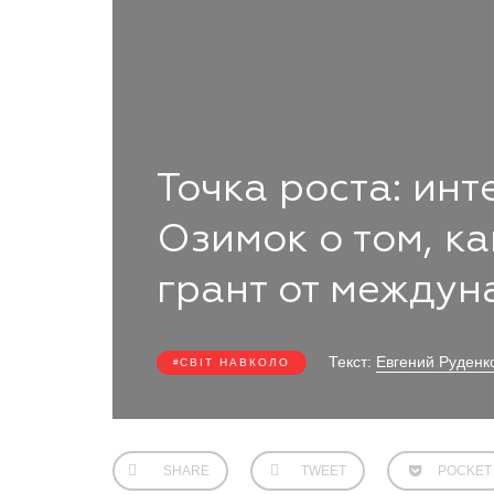
Точка роста: ин
Озимок о том, ка
грант от между
Текст:
Евгений Руденк
СВІТ НАВКОЛО
SHARE
TWEET
POCKET