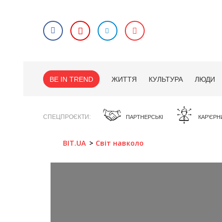
BE IN TREND
ЖИТТЯ
КУЛЬТУРА
ЛЮДИ
СПЕЦПРОЄКТИ
ПАРТНЕРСЬКІ
КАР'ЄРН
BIT.UA
Світ навколо