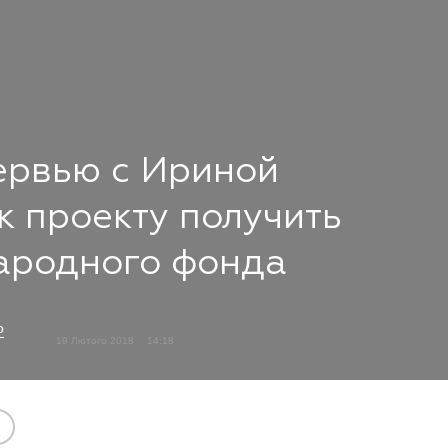
тервью с Ириной
к проекту получить
народного фонда
о
19 Лютого 2018
14:18