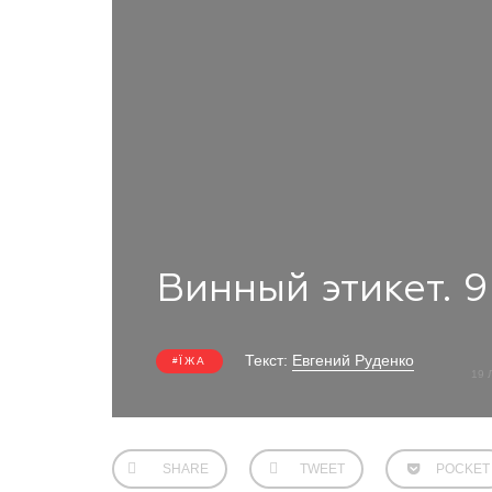
Винный этикет. 
Текст:
Евгений Руденко
ЇЖА
19 
SHARE
TWEET
POCKET