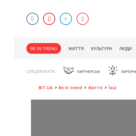
BE IN TREND
ЖИТТЯ
КУЛЬТУРА
ЛЮДИ
СПЕЦПРОЄКТИ
ПАРТНЕРСЬКІ
КАР'ЄРН
BIT.UA
Be in trend
Життя
Їжа