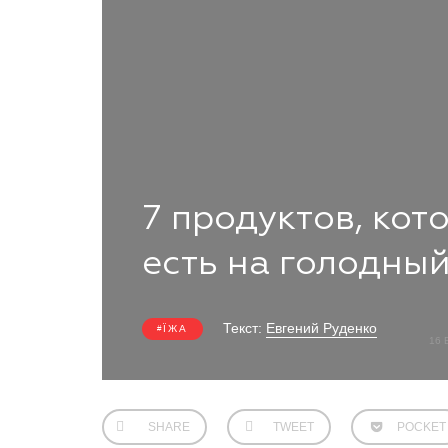
7 продуктов, кот
есть на голодны
Текст:
Евгений Руденко
ЇЖА
16 
SHARE
TWEET
POCKET