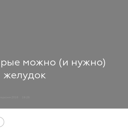
орые можно (и нужно)
й желудок
Березня 2018
19:26