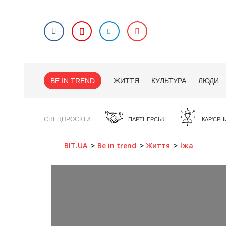
BE IN TREND
ЖИТТЯ
КУЛЬТУРА
ЛЮДИ
СПЕЦПРОЄКТИ
ПАРТНЕРСЬКІ
КАР'ЄРН
BIT.UA
Be in trend
Життя
Їжа