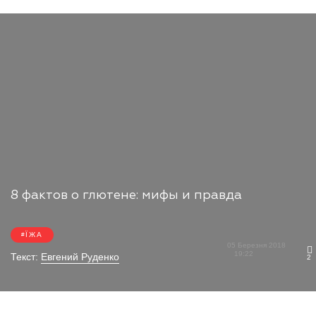
8 фактов о глютене: мифы и правда
ЇЖА
05 Березня 2018
19:22
Текст:
Евгений Руденко
2