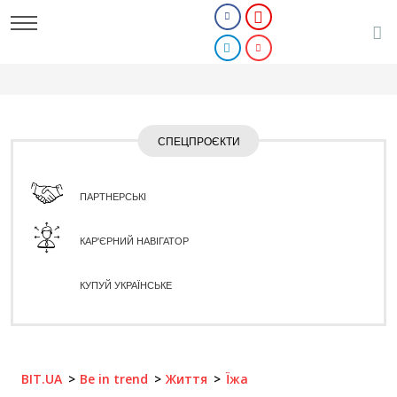
СПЕЦПРОЄКТИ
ПАРТНЕРСЬКІ
КАР'ЄРНИЙ НАВІГАТОР
КУПУЙ УКРАЇНСЬКЕ
BIT.UA
Be in trend
Життя
Їжа