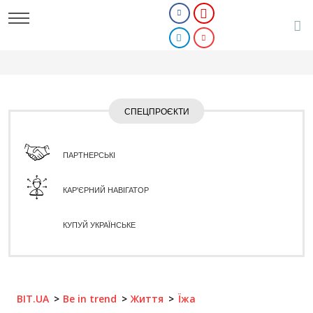
СПЕЦПРОЄКТИ
ПАРТНЕРСЬКІ
КАР'ЄРНИЙ НАВІГАТОР
КУПУЙ УКРАЇНСЬКЕ
BIT.UA
Be in trend
Життя
Їжа