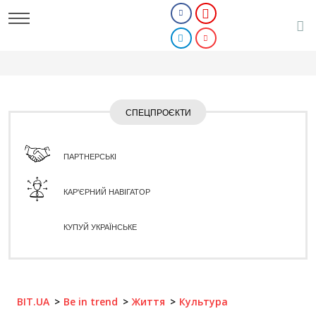
СПЕЦПРОЄКТИ
ПАРТНЕРСЬКІ
КАР'ЄРНИЙ НАВІГАТОР
КУПУЙ УКРАЇНСЬКЕ
BIT.UA
Be in trend
Життя
Культура