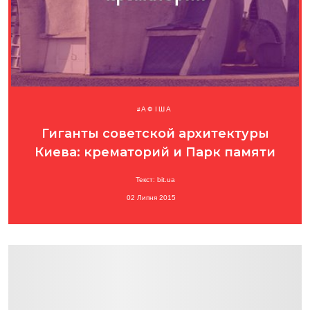
АФІША
Гиганты советской архитектуры
Киева: крематорий и Парк памяти
Текст: bit.ua
02 Липня 2015