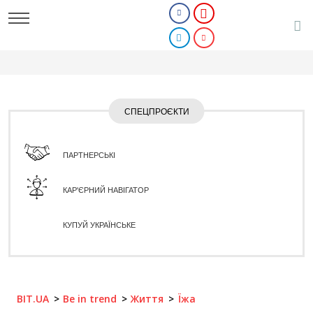
СПЕЦПРОЄКТИ
ПАРТНЕРСЬКІ
КАР'ЄРНИЙ НАВІГАТОР
КУПУЙ УКРАЇНСЬКЕ
BIT.UA
Be in trend
Життя
Їжа