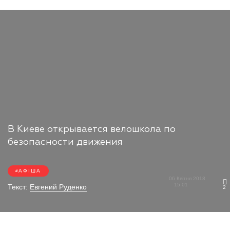
В Киеве открывается велошкола по
безопасности движения
АФІША
06 Квітня 2018
15:01
Текст:
Евгений Руденко
2