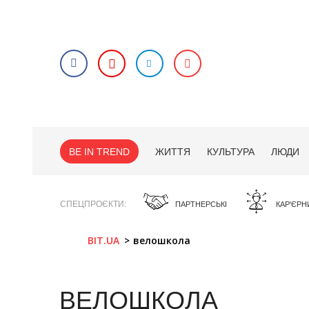
BE IN TREND
ЖИТТЯ
КУЛЬТУРА
ЛЮДИ
СПЕЦПРОЄКТИ
ПАРТНЕРСЬКІ
КАР'ЄРН
BIT.UA
велошкола
ВЕЛОШКОЛА