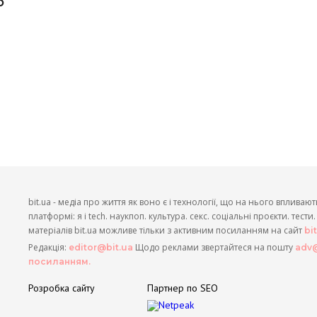
о
bit.ua - медіа про життя як воно є і технології, що на нього впливают
платформі: я і tech. наукпоп. культура. секс. соціальні проєкти. тест
матеріалів bit.ua можливе тільки з активним посиланням на сайт
bi
Редакція:
Щодо реклами звертайтеся на пошту
editor@bit.ua
adv@
посиланням.
Розробка сайту
Партнер по SEO