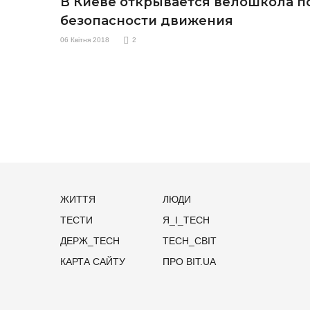
В Киеве открывается велошкола п
безопасности движения
06 Квітня 2018
2
ЖИТТЯ
ЛЮДИ
ТЕСТИ
Я_І_TECH
ДЕРЖ_TECH
TECH_СВІТ
КАРТА САЙТУ
ПРО BIT.UA