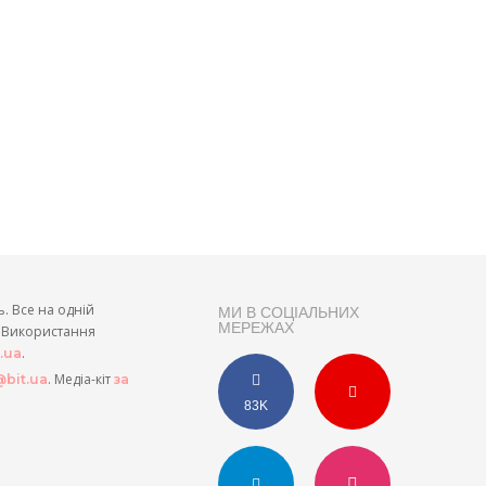
ь. Все на одній
МИ В СОЦІАЛЬНИХ
МЕРЕЖАХ
и. Використання
.
t.ua
. Медіа-кіт
bit.ua
за
83K