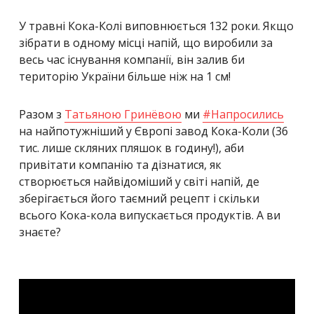
У травні Кока-Колі виповнюється 132 роки. Якщо
зібрати в одному місці напій, що виробили за
весь час існування компанії, він залив би
територію України більше ніж на 1 см!
Разом з
Татьяною Гринёвою
ми
#
Напросились
на найпотужніший у Європі завод Кока-Коли (36
тис. лише скляних пляшок в годину!), аби
привітати компанію та дізнатися, як
створюється найвідоміший у світі напій, де
зберігається його таємний рецепт і скільки
всього Кока-кола випускається продуктів. А ви
знаєте?