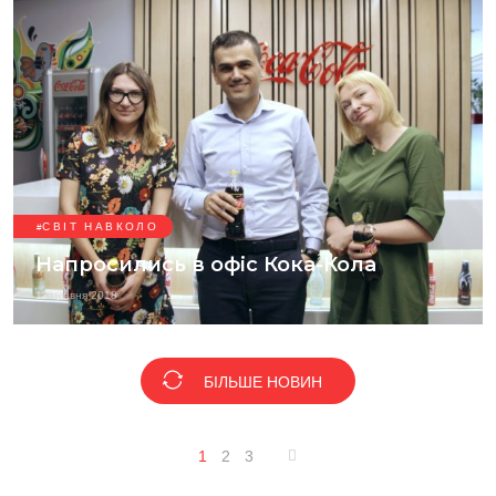
СВІТ НАВКОЛО
Напросились в офіс Кока-Кола
11 Травня 2018
БІЛЬШЕ НОВИН
1
2
3