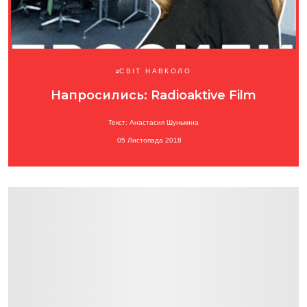
СВІТ НАВКОЛО
Напросились: Radioaktive Film
Текст: Анастасия Шунькина
05 Листопада 2018