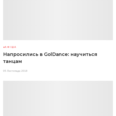
АФІША
Напросились в GolDance: научиться
танцам
05 Листопада 2018