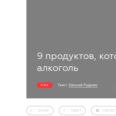
9 продуктов, кот
алкоголь
Текст:
Евгений Руденко
ЇЖА
23 
SHARE
TWEET
POCKET