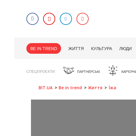
BE IN TREND
ЖИТТЯ
КУЛЬТУРА
ЛЮДИ
СПЕЦПРОЄКТИ
ПАРТНЕРСЬКІ
КАР'ЄРН
BIT.UA
Be in trend
Життя
Їжа