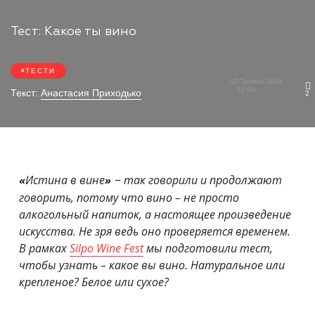
Тест: Какое ты вино
ТЕСТИ
17 Травня 2018
12:05
Текст:
Анастасия Приходько
2
Истина в вине
− так говорили и продолжают
«
»
говорить, потому что вино – не просто
алкогольный напиток, а настоящее произведение
искусства. Не зря ведь оно проверяется временем.
В рамках
Silpo Wine Fest
мы подготовили тест,
чтобы узнать – какое вы вино. Натуральное или
крепленое? Белое или сухое?