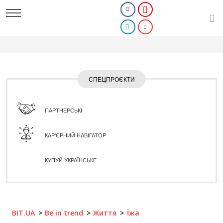
СПЕЦПРОЄКТИ
ПАРТНЕРСЬКІ
КАР'ЄРНИЙ НАВІГАТОР
КУПУЙ УКРАЇНСЬКЕ
BIT.UA
Be in trend
Життя
Їжа