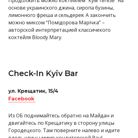
Продолжить можно коктейлем “Кум тегезе” на
основе украинского джина, сиропа бузины,
лимонного фреша и сельдерея. А закончить
можно миксом “Помідорова Марічка” –
авторской интерпретацией классичекого
коктейля Bloody Mary.
Check-In Kyiv Bar
ул. Крещатик, 15/4
Facebook
Из ОБ поднимайтесь обратно на Майдан и
двигайтесь по Крещатику в сторону улицы
Городецкого. Там поверните налево и идите
вдоль улицы мимо кондитерской Paul,