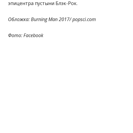
эпицентра пустыни Блэк-Рок.
Обложка: Burning Man 2017/ popsci.com
Фото: Facebook
#BIT.UA
Читайте нас у
Telegram
Теги:
BURNING MAN
ПУСТЫНЯ
США
ФЕСТИВАЛЬ
Поділитися: