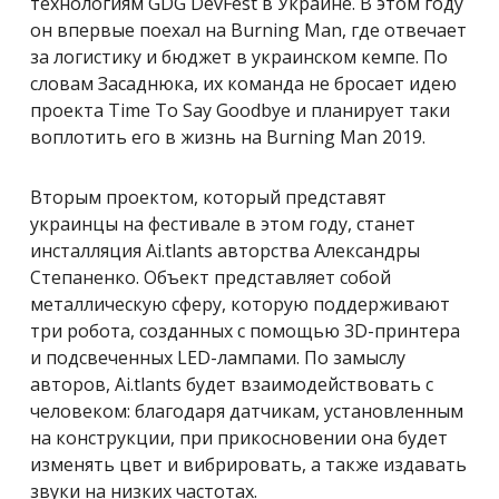
технологиям
GDG DevFest
в Украине. В этом году
он впервые поехал на Burning Man, где отвечает
за логистику и бюджет в украинском кемпе. По
словам Засаднюка, их команда не бросает идею
проекта Time To Say Goodbye и планирует таки
воплотить его в жизнь на Burning Man 2019.
Вторым проектом, который представят
украинцы на фестивале в этом году, станет
инсталляция
Ai.tlants авторства Александры
Степаненко
. Объект представляет собой
металлическую сферу, которую поддерживают
три робота, созданных с помощью 3D-принтера
и подсвеченных LED-лампами. По замыслу
авторов,
Ai.tlants будет взаимодействовать с
человеком: благодаря датчикам, установленным
на конструкции, при прикосновении она будет
изменять цвет и вибрировать, а также издавать
звуки на низких частотах.