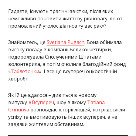
Гадаєте, існують трагічні звістки, після яких
неможливо поновити життєву рівновагу, як-от
промовлений уголос діагноз «у вас рак»?
Знайомтесь, це
Svetlana Pugach
. Вона обіймала
високу посаду в компанії Великої четвірки,
подорожувала Сполученими Штатами,
волонтерила, а потім очолила благодійний фонд
«
Таблеточки
». І все це всупереч онкологічній
хворобі!
Як їй це вдалося – дивіться в новому
випуску
#
Всупереч
, шоу в якому
Tatiana
Grinuova
розповідає історії людей, котрі досягли
успіху та вмотивовують інших всупереч, а не
завдяки життєвим обставинам.