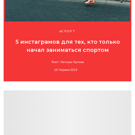
СПОРТ
5 инстаграмов для тех, кто только
начал заниматься спортом
Текст: Наташа Орлова
16 Червня 2015