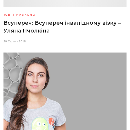
СВІТ НАВКОЛО
Всупереч: Всупереч інвалідному візку –
Уляна Пчолкіна
20 Серпня 2018