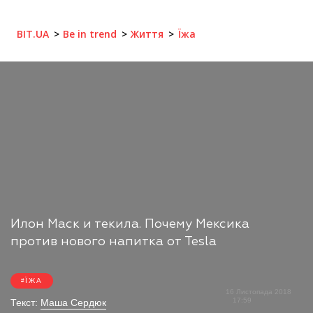
BIT.UA
Be in trend
Життя
Їжа
Илон Маск и текила. Почему Мексика
против нового напитка от Tesla
ЇЖА
16 Листопада 2018
17:59
Текст:
Маша Сердюк