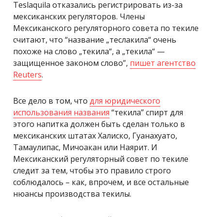
Teslaquila отказались регистрировать из-за
мексиканских регуляторов. Члены
Мексиканского регуляторного совета по текиле
считают, что “название „теслакила“ очень
похоже на слово „текила“, а „текила“ —
защищенное законом слово”,
пишет агентство
Reuters
.
Все дело в том, что
для юридического
использования названия
“текила” спирт для
этого напитка должен быть сделан только в
мексиканских штатах Халиско, Гуанахуато,
Тамаулипас, Мичоакан или Наярит. И
Мексиканский регуляторный совет по текиле
следит за тем, чтобы это правило строго
соблюдалось – как, впрочем, и все остальные
нюансы производства текилы.