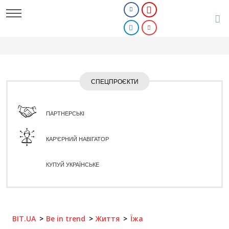
СПЕЦПРОЄКТИ
ПАРТНЕРСЬКІ
КАР'ЄРНИЙ НАВІГАТОР
КУПУЙ УКРАЇНСЬКЕ
BIT.UA
Be in trend
Життя
Їжа