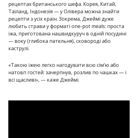
рецептах британського шефа. Корея, Китай,
Таїланд, Індонезія — у Олівера можна знайти
рецепти з усіх країн. Зокрема, Джеймі дуже
любить страви у форматі one-pot meals: проста
їжа, приготована нашвидкуруч в одній посудині
— воку (глибока пательня), сковороді або
каструлі.
«Такою їжею легко нагодувати всю сім’ю або
натовп гостей: зачерпнув, розлив по чашках — і
всі щасливі», — каже Джеймі.