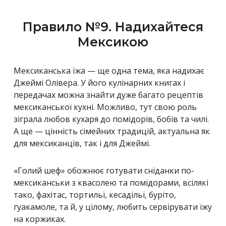
Правило №9. Надихайтеся
Мексикою
Мексиканська їжа — ще одна тема, яка надихає
Джеймі Олівера. У його кулінарних книгах і
передачах можна знайти дуже багато рецептів
мексиканської кухні. Можливо, тут свою роль
зіграла любов кухаря до помідорів, бобів та чилі.
А ще — цінність сімейних традицій, актуальна як
для мексиканців, так і для Джеймі.
«Голий шеф» обожнює готувати сніданки по-
мексиканськи з квасолею та помідорами, всілякі
тако, фахітас, тортильї, кесадільї, буріто,
гуакамоле, та й, у цілому, любить сервірувати їжу
на коржиках.