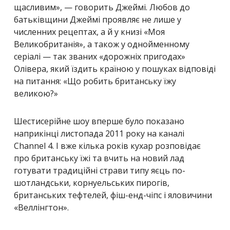
щасливим», — говорить Джеймі. Любов до
батьківщини Джеймі проявляє не лише у
численних рецептах, а й у книзі «Моя
Великобританія», а також у однойменному
серіалі — так званих «дорожніх пригодах»
Олівера, який їздить країною у пошуках відповіді
на питання: «Що робить британську їжу
великою?»
Шестисерійне шоу вперше було показано
наприкінці листопада 2011 року на каналі
Channel 4. І вже кілька років кухар розповідає
про британську їжі та вчить на новий лад
готувати традиційні страви типу яєць по-
шотландськи, корнуельських пирогів,
британських тефтелей, фіш-енд-чіпс і яловичини
«Веллінгтон».