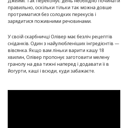
Джеймі. Так переконує: день необхідно починати
правильно, оскільки тільки так можна довше
протриматися без солодких перекусів і
зарядитися поживними речовинами.
У своїй скарбничці Олівер має безліч рецептів
сніданків. Один з найулюбленіших інгредієнтів —
вівсянка. Якщо вам ліньки варити кашу 18
хвилин, Олівер пропонує заготовити мелену
гранолу на два тижні наперед і додавати її в
йогурти, каші і всюди, куди забажаєте.