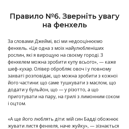
Правило №6. Зверніть увагу
на фенхель
За словами Джеймі, всі ми недооцінюємо
фенхель. «Це одна з моїх найулюбленіших
рослин, які я вирощую на своєму городі. З
фенхелем можна зробити купу всього», — каже
шеф-кухар. Олівер обробляє овоч і у повному
захваті розповідає, що можна зробити з кожної
його частини: що саме тушкувати з маслом, що
додати у бульйон, що — у різотто, а що
приготувати на пару, на грилі з лимонним соком
і оцтом.
«А ще його люблять діти: мій син Бадді обожнює
жувати листя фенхеля, наче жуйку», — зізнається