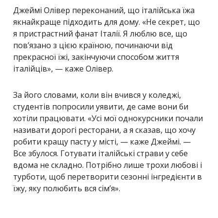
Джеймі Олівер переконаний, що італійська їжа
якнайкраще підходить для дому. «Не секрет, що
я пристрастний фанат Італії. Я люблю все, що
пов’язано з цією країною, починаючи від
прекрасної їжі, закінчуючи способом життя
італійців», — каже Олівер.
За його словами, коли він вчився у коледжі,
студентів попросили уявити, де саме вони би
хотіли працювати. «Усі мої однокурсники почали
називати дорогі ресторани, а я сказав, що хочу
робити кращу пасту у місті, — каже Джеймі. —
Все збулося. Готувати італійські страви у себе
вдома не складно. Потрібно лише трохи любові і
турботи, щоб перетворити сезонні інгредієнти в
їжу, яку полюбить вся сім’я».