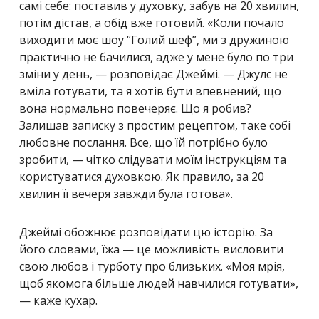
самі себе: поставив у духовку, забув на 20 хвилин,
потім дістав, а обід вже готовий. «Коли почало
виходити моє шоу “Голий шеф”, ми з дружиною
практично не бачилися, адже у мене було по три
зміни у день, — розповідає Джеймі. — Джулс не
вміла готувати, та я хотів бути впевнений, що
вона нормально повечеряє. Що я робив?
Залишав записку з простим рецептом, таке собі
любовне послання. Все, що їй потрібно було
зробити, — чітко слідувати моїм інструкціям та
користуватися духовкою. Як правило, за 20
хвилин її вечеря завжди була готова».
Джеймі обожнює розповідати цю історію. За
його словами, їжа — це можливість висловити
свою любов і турботу про близьких. «Моя мрія,
щоб якомога більше людей навчилися готувати»,
— каже кухар.