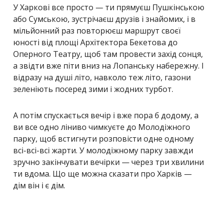
У Харкові все просто — ти прямуєш Пушкінською
або Сумською, зустрічаєш друзів і знайомих, і в
мільйонний раз повторюєш маршрут своєї
юності від площі Архітектора Бекетова до
Оперного Театру, щоб там провести захід сонця,
а звідти вже піти вниз на Лопанську набережну. І
відразу на душі літо, навколо теж літо, газони
зеленіють посеред зими і жодних турбот.
А потім спускається вечір і вже пора б додому, а
ви все одно ліниво чимкуєте до Молодіжного
парку, щоб встигнути розповісти одне одному
всі-всі-всі жарти. У молодіжному парку завжди
зручно закінчувати вечірки — через три хвилини
ти вдома. Що ще можна сказати про Харків —
дім він і є дім.