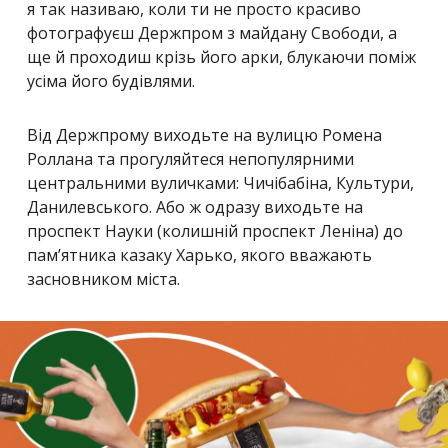
я так називаю, коли ти не просто красиво
фотографуєш Держпром з майдану Свободи, а
ще й проходиш крізь його арки, блукаючи поміж
усіма його будівлями.
Від Держпрому виходьте на вулицю Ромена
Роллана та прогуляйтеся непопулярними
центральними вуличками: Чичібабіна, Культури,
Данилевського. Або ж одразу виходьте на
проспект Науки (колишній проспект Леніна) до
пам’ятника казаку Харько, якого вважають
засновником міста.