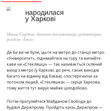
народилася
у Харкові
Маша Сердюк, дитяча письменниця, редакторка
розділу «Їжа»
Де би ви не були, їдьте на метро до станції метро
«Університет», піднімайтеся на гору та випийте
кави на «Стекляшці» — так називається скляний
вихід з метро (у Харкові, до речі, таких виходів
багато на відміну від Києва), спостерігаючи за
потоком людей. «Стекляшка» — серце Харкова,
тому життя тут вирує майже цілодобово.
Потім прогуляйтеся Майданом Свободи до
будівлі Держпрому. Пройдіть крізь Держпром —