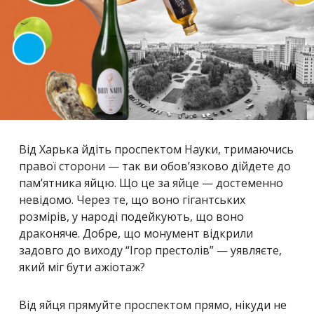
Від Харька йдіть проспектом Науки, тримаючись
правої сторони — так ви обов’язково дійдете до
пам’ятника яйцю. Що це за яйце — достеменно
невідомо. Через те, що воно гігантських
розмірів, у народі подейкують, що воно
драконяче. Добре, що монумент відкрили
задовго до виходу “Ігор престолів” — уявляєте,
який міг бути ажіотаж?
Від яйця прямуйте проспектом прямо, нікуди не