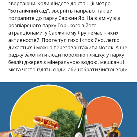
звертаючи. Коли дійдете до станції метро
“Ботанічний сад”, зверніть направо: так ви
потрапите до парку Саржин Яр. На відміну від
розпіареного парку Горького з його
атракціонами, у Саржиному Яру немає ніяких
активностей. Проте тут тихо і спокійно, легко
дихається і можна перезавантажити мозок. А ще
раджу захопити сюди порожню пляшку: у парку
безліч джерел з мінеральною водою, мешканці
міста часто їздять сюди, аби набрати чистої води.