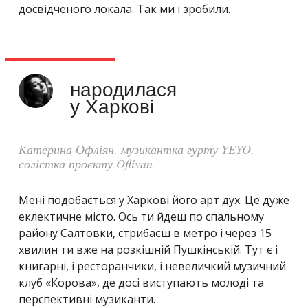
досвідченого локала. Так ми і зробили.
народилася
у Харкові
Катерина Офліян, музикантка гурту YEYO,
солістка проєкту Ofliyan
Мені подобається у Харкові його арт дух. Це дуже
еклектичне місто. Ось ти йдеш по спальному
району Салтовки, стрибаєш в метро і через 15
хвилин ти вже на розкішній Пушкінській. Тут є і
книгарні, і ресторанчики, і невеличкий музичний
клуб «Корова», де досі виступають молоді та
перспективні музиканти.