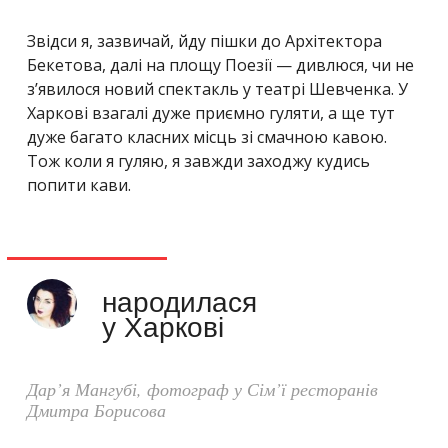
Звідси я, зазвичай, йду пішки до Архітектора
Бекетова, далі на площу Поезії — дивлюся, чи не
з’явилося новий спектакль у театрі Шевченка. У
Харкові взагалі дуже приємно гуляти, а ще тут
дуже багато класних місць зі смачною кавою.
Тож коли я гуляю, я завжди заходжу кудись
попити кави.
народилася
у Харкові
Дар’я Мангубі, фотограф у Сім’ї ресторанів
Дмитра Борисова