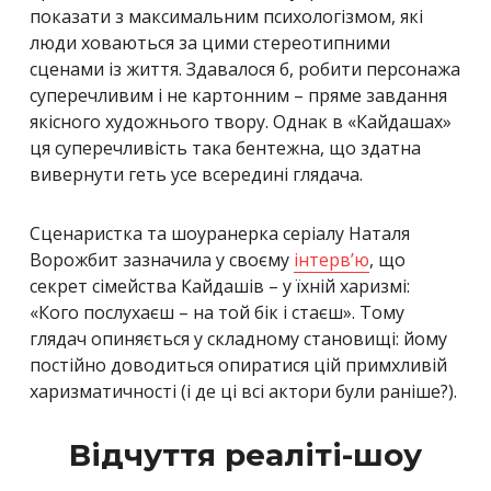
показати з максимальним психологізмом, які
люди ховаються за цими стереотипними
сценами із життя. Здавалося б, робити персонажа
суперечливим і не картонним – пряме завдання
якісного художнього твору. Однак в «Кайдашах»
ця суперечливість така бентежна, що здатна
вивернути геть усе всередині глядача.
Сценаристка та шоуранерка серіалу Наталя
Ворожбит зазначила у своєму
інтерв’ю
, що
секрет сімейства Кайдашів – у їхній харизмі:
«Кого послухаєш – на той бік і стаєш». Тому
глядач опиняється у складному становищі: йому
постійно доводиться опиратися цій примхливій
харизматичності (і де ці всі актори були раніше?).
Відчуття реаліті-шоу