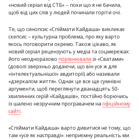
«новий серіал від СТБ» – поки що я не бачила,
щоб від цих слів у людей починали горіти очі.
Те, що синопсис «Спіймати Кайдаша» викликає
скепсис – культурна проблема, про яку варто
якось поговорити окремо. Також цікаво, як
новий серіал рецензують у медіа та соцмережах:
його неодноразово
порівнювали
зі «Сватами»
(доволі зверхньо додаючи, що він усе ж для
«інтелектуальнішої» авдиторії) або називали
«дзеркалом життя». Однак це все ще сумнівні
аргументи, щоб переглянути дванадцять 50-
хвилинних серій «Кайдашів», постійно борючись
із шалено незручним програвачем на
офіційному
сайті
.
«Спіймати Кайдаша» варто дивитися не тому, що
там «усе як насправді»: неприємну реальність ми