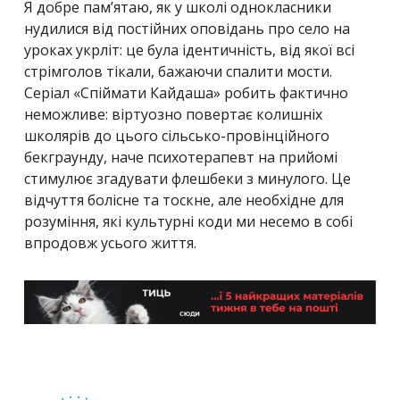
Я добре пам’ятаю, як у школі однокласники
нудилися від постійних оповідань про село на
уроках укрліт: це була ідентичність, від якої всі
стрімголов тікали, бажаючи спалити мости.
Серіал «Спіймати Кайдаша» робить фактично
неможливе: віртуозно повертає колишніх
школярів до цього сільсько-провінційного
бекграунду, наче психотерапевт на прийомі
стимулює згадувати флешбеки з минулого. Це
відчуття болісне та тоскне, але необхідне для
розуміння, які культурні коди ми несемо в собі
впродовж усього життя.