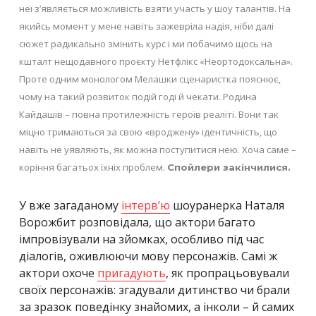
неї з’являється можливість взяти участь у шоу талантів. На
якийсь момент у мене навіть зажевріла надія, ніби далі
сюжет радикально змінить курс і ми побачимо щось на
кшталт нещодавного проєкту Нетфлікс «Неортодоксальна».
Проте одним монологом Мелашки сценаристка пояснює,
чому на такий розвиток подій годі й чекати. Родина
Кайдашів – повна протилежність героїв реаліті. Вони так
міцно тримаються за свою «вроджену» ідентичність, що
навіть не уявляють, як можна поступитися нею. Хоча саме –
коріння багатьох їхніх проблем.
Спойлери закінчилися.
У вже загаданому
інтерв’ю
шоуранерка Наталя
Ворожбит розповідала, що актори багато
імпровізували на зйомках, особливо під час
діалогів, оживлюючи мову персонажів. Самі ж
актори охоче
пригадують
, як пропрацьовували
своїх персонажів: згадували дитинство чи брали
за зразок поведінку знайомих, а інколи – й самих