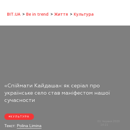
BIT.UA
Be in trend
Життя
Культура
«Спіймати Кайдаша»: як серіал про
українське село став маніфестом нашої
сучасности
КУЛЬТУРА
01 Червня 2020
14:21
Текст:
Polina Limina