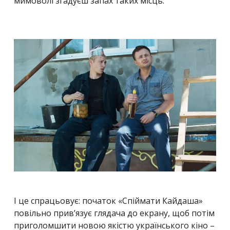
мимоволі згадуєш запах таких місць.
І це спрацьовує: початок «Спіймати Кайдаша»
повільно прив’язує глядача до екрану, щоб потім
приголомшити новою якістю українського кіно –