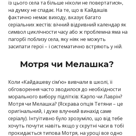
із цього села та більше ніколи не повертатися»,
на думку не спадає. На те, що в Кайдашів
фактично немає виходу, вказує багато
серіальних жестів: вічний відривний календар як
символ циклічности часу або ж проблемна яма на
пагорбі поблизу села, яку ніяк не можуть
засипати герої – і систематично встряють у ній.
Мотря чи Мелашка?
Коли «Кайдашеву сім’ю» вивчали в школі, її
обговорення часто зводилося до необхідности
морального вибору підлітків: Карпо чи Лаврін?
Мотря чи Мелашка? (Яскрава опція Тетяни – це
оригінальний, і дуже влучний винахід саме
серіалу). Інтуїтивно було зрозуміло, що від тебе
хочуть почути: навіть якщо у скрутні часи в тобі
прокидається типова Мотря, на уроці все одно