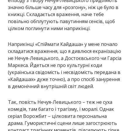
епізоду з твору Нечуя-Левицького приділяють
значно більше часу для «розгону», ніж це було в
книжці. Складається враження, наче тебе
повільно обплутують павутинням сенсів, щоб
цілком поглинути ними наприкінці.
Наприкінці «Спіймати Кайдаша» у мене почало
складатися враження, що я дивлюся екранізацію
не Нечуя-Левицького, а Достоєвського чи Гарсіа
Маркеса. Йдеться не про культурні коди
(українська свідомість і несвідомість передана в
«Кайдашах» дуже точно), а про спосіб занурення
в демонічний внутрішній світ людей.
Так, повість Нечуя-Левицького – теж не суха
комедія, там багато і трагізму, і моралі. Однак
серіал Ворожбит – цілковита персональна
драма. Гумористичні сцени лише загострюють
контраст трагічних моментів, підсилюють гірке