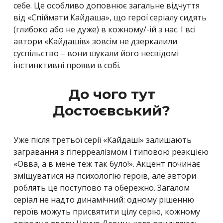
себе. Це особливо доповнює загальне відчуття
від «Спіймати Кайдаша», що герої серіалу сидять
(глибоко або не дуже) в кожному/-ій з нас. І всі
автори «Кайдашів» зовсім не дзеркалили
суспільство – вони шукали його несвідомі
інстинктивні прояви в собі.
До чого тут
Достоєвський?
Уже після третьої серії «Кайдаші» залишають
загравання з гіперреалізмом і типовою реакцією
«Овва, а в мене теж так було!». Акцент починає
зміщуватися на психологію героїв, але автори
роблять це поступово та обережно. Загалом
серіал не надто динамічний: одному рішенню
героїв можуть присвятити цілу серію, кожному