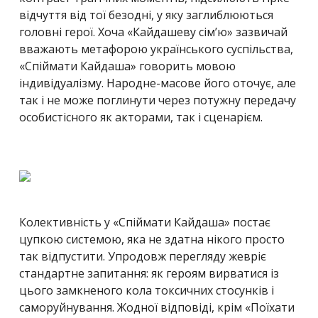
відчуття від тої безодні, у яку заглиблюються
головні герої. Хоча «Кайдашеву сім’ю» зазвичай
вважають метафорою українського суспільства,
«Спіймати Кайдаша» говорить мовою
індивідуалізму. Народне-масове його оточує, але
так і не може поглинути через потужну передачу
особистісного як акторами, так і сценарієм.
Колективність у «Спіймати Кайдаша» постає
цупкою системою, яка не здатна нікого просто
так відпустити. Упродовж перегляду жевріє
стандартне запитання: як героям вирватися із
цього замкненого кола токсичних стосунків і
саморуйнування. Жодної відповіді, крім «Поїхати