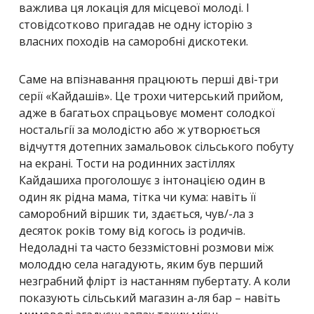
важлива ця локація для місцевої молоді. І
стовідсотково пригадав не одну історію з
власних походів на саморобні дискотеки.
Саме на впізнавання працюють перші дві-три
серії «Кайдашів». Це трохи читерський прийом,
адже в багатьох спрацьовує момент солодкої
ностальгії за молодістю або ж утворюється
відчуття дотепних замальовок сільського побуту
на екрані. Тости на родинних застіллях
Кайдашиха проголошує з інтонацією один в
один як рідна мама, тітка чи кума: навіть її
саморобний віршик ти, здається, чув/-ла з
десяток років тому від когось із родичів.
Недоладні та часто беззмістовні розмови між
молоддю села нагадують, яким був перший
незграбний флірт із настанням пубертату. А коли
показують сільський магазин а-ля бар – навіть