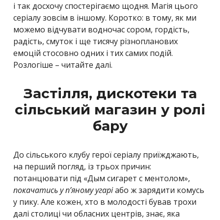
і так досхочу спостерігаємо щодня. Магія цього
серіалу зовсім в іншому. Коротко: в тому, як ми
можемо відчувати водночас сором, гордість,
радість, смуток і ще тисячу різнопланових
емоцій стосовно одних і тих самих подій.
Розлогіше – читайте далі.
Застілля, дискотеки та
сільський магазин у ролі
бару
До сільського клубу герої серіалу приїжджають,
на перший погляд, із трьох причин:
потанцювати під «Дым сигарет с ментолом»,
покачатись у п’яному угарі
або ж зарядити комусь
у пику. Але кожен, хто в молодості бував трохи
далі столиці чи обласних центрів, знає, яка