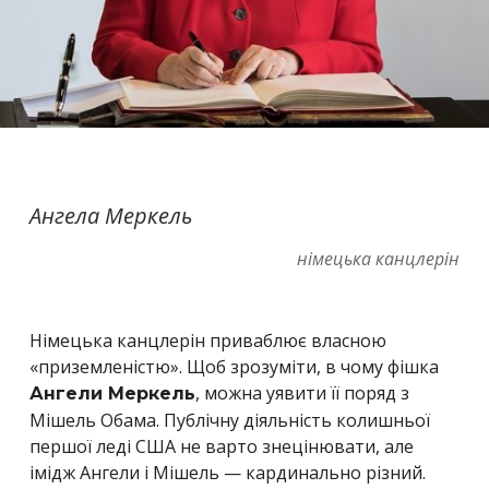
Ангела Меркель
німецька канцлерін
Німецька канцлерін приваблює власною
«приземленістю». Щоб зрозуміти, в чому фішка
, можна уявити її поряд з
Ангели Меркель
Мішель Обама. Публічну діяльність колишньої
першої леді США не варто знецінювати, але
імідж Ангели і Мішель — кардинально різний.