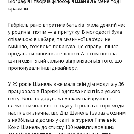
Біографія і творча філософія
мене тоді
Шанель
вразили.
Габріель рано втратила батьків, жила деякий час
у родичів, потім — в притулку. В молодості була
співачкою в кабаре, та музичної кар’єри не
вийшло, тож Коко покинула цю справу і пішла
продавати жіночі капелюшки. А потім почала
шити одяг, який сильно відрізнявся від того, що
пропонували інші дизайнери.
У 29 років Шанель вже мала свій дім моди, а у 36
працювала в Парижі і вдягала клієнтів з усього
світу. Вона подарувала жінкам найзручніші
елементи чоловічого одягу. Її роль в історії моди
настільки значна, що Дім Шанель і зараз є одним
з найбільш відомих у світі, а журнал Time вніс
Коко Шанель до списку 100 найвпливовіших