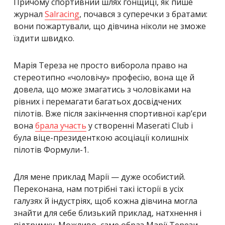
Причому спортивний шлях гонщиці, як пише
журнал
Salracing
, почався з суперечки з братами:
вони пожартували, що дівчина ніколи не зможе
їздити швидко.
Марія Тереза не просто виборола право на
стереотипно «чоловічу» професію, вона ще й
довела, що може змагатись з чоловіками на
рівних і перемагати багатьох досвідчених
пілотів. Вже після закінчення спортивної кар’єри
вона
брала участь
у створенні Maserati Club і
була віце-президенткою асоціації колишніх
пілотів Формули-1.
Для мене приклад Марії — дуже особистий.
Переконана, нам потрібні такі історії в усіх
галузях й індустріях, щоб кожна дівчина могла
знайти для себе близький приклад, натхнення і
підтримку.
Можливо, саме образ Марії Терези