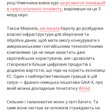
році Німеччина взяла курс
на розвиток інновацій
в галузі штучного інтелекту
, виділивши на це 3
млрд євро.
Також Меркель
закликала
Європу до розбудови
власної інфраструктури для зберігання та
обробки даних, щоб мати змогу конкурувати з
американськими і китайськими технологічними
компаніями. Це не лише захистить дані
європейських користувачів, але і дозволить
створювати більше цифрових продуктів з
доданою вартістю, що піде на користь економіці
ЄС.
Один з найперспективніших гравців в цій
галузі — франко-німецька ініціатива GAIA-X, про
який можна докладніше почитати у
Wired
.
Сильних і талановитих жінок у світі багато. Та
саме вони частіше за чоловіків страждають на