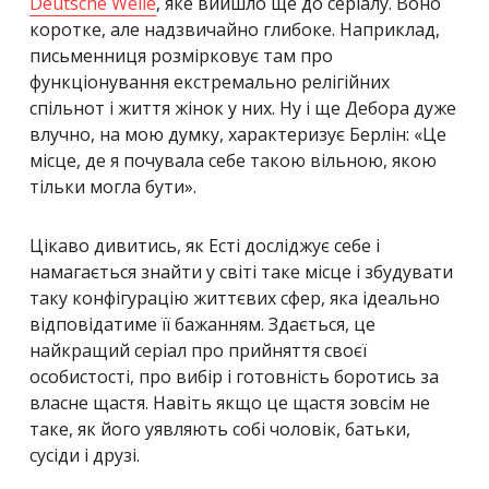
Deutsche Welle
, яке вийшло ще до серіалу. Воно
коротке, але надзвичайно глибоке. Наприклад,
письменниця розмірковує там про
функціонування екстремально релігійних
спільнот і життя жінок у них. Ну і ще Дебора дуже
влучно, на мою думку, характеризує Берлін: «Це
місце, де я почувала себе такою вільною, якою
тільки могла бути».
Цікаво дивитись, як Есті досліджує себе і
намагається знайти у світі таке місце і збудувати
таку конфігурацію життєвих сфер, яка ідеально
відповідатиме її бажанням. Здається, це
найкращий серіал про прийняття своєї
особистості, про вибір і готовність боротись за
власне щастя. Навіть якщо це щастя зовсім не
таке, як його уявляють собі чоловік, батьки,
сусіди і друзі.