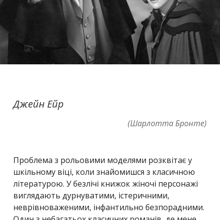
Джейн Ейр
(Шарлотта Бронте)
Проблема з рольовими моделями розквітає у
шкільному віці, коли знайомишся з класичною
літературою. У безлічі книжок жіночі персонажі
виглядають дурнуватими, істеричними,
неврівноваженими, інфантильно безпорадними.
Один з небагатьох класичних романів, де мене