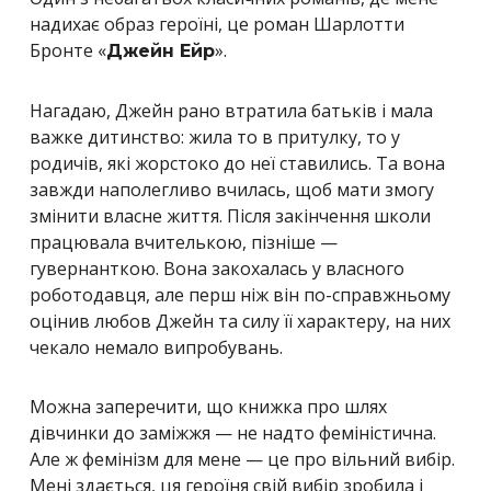
надихає образ героїні, це роман Шарлотти
Бронте «
».
Джейн Ейр
Нагадаю, Джейн рано втратила батьків і мала
важке дитинство: жила то в притулку, то у
родичів, які жорстоко до неї ставились. Та вона
завжди наполегливо вчилась, щоб мати змогу
змінити власне життя. Після закінчення школи
працювала вчителькою, пізніше —
гувернанткою. Вона закохалась у власного
роботодавця, але перш ніж він по-справжньому
оцінив любов Джейн та силу її характеру, на них
чекало немало випробувань.
Можна заперечити, що книжка про шлях
дівчинки до заміжжя — не надто феміністична.
Але ж фемінізм для мене — це про вільний вибір.
Мені здається, ця героїня свій вибір зробила і