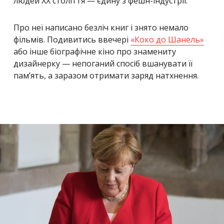
людей ХХ століття — єдину з фешн-індустрії.
Про неї написано безліч книг і знято немало
фільмів. Подивитись ввечері
«Коко до Шанель»
або інше біографічне кіно про знамениту
дизайнерку — непоганий спосіб вшанувати її
пам’ять, а заразом отримати заряд натхнення.