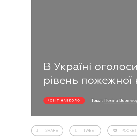
В Україні оголо
рівень пожежної
Текст:
Поліна Верниго
СВІТ НАВКОЛО
SHARE
TWEET
POCKET