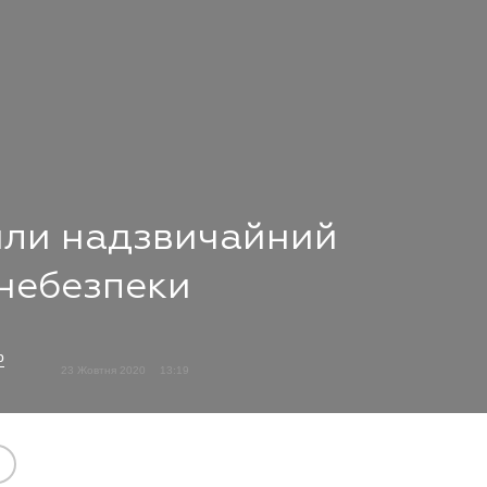
сили надзвичайний
 небезпеки
р
23 Жовтня 2020
13:19