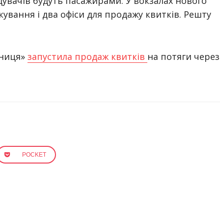
дувачів будуть пасажирами. У вокзалах нового
кування і два офіси для продажу квитків. Решту
зниця»
запустила продаж квитків
на потяги через
POCKET