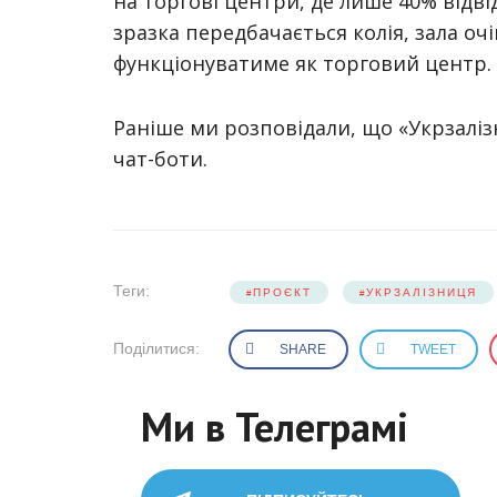
на торгові центри, де лише 40% відві
зразка передбачається колія, зала очі
функціонуватиме як торговий центр.
Раніше ми розповідали, що «Укрзалі
чат-боти.
Теги:
ПРОЄКТ
УКРЗАЛІЗНИЦЯ
Поділитися:
SHARE
TWEET
Ми в Телеграмі