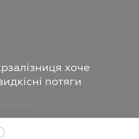
крзалізниця хоче
видкісні потяги
19 Січня 2021
10:00