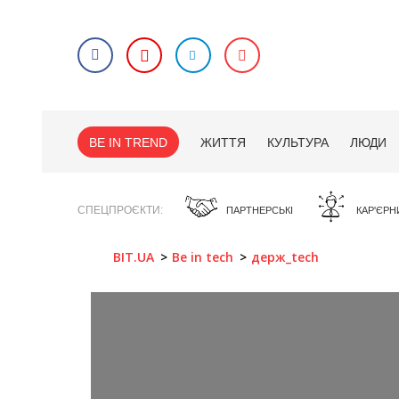
BE IN TREND
ЖИТТЯ
КУЛЬТУРА
ЛЮДИ
СПЕЦПРОЄКТИ
ПАРТНЕРСЬКІ
КАР'ЄРН
BIT.UA
Be in tech
держ_tech