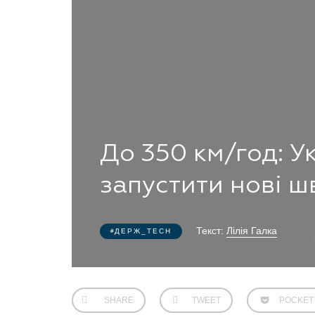
До 350 км/год: У
запустити нові ш
Текст:
Лілія Галка
ДЕРЖ_TECH
SHARE
TWEET
POCKET